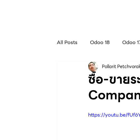
All Posts
Odoo 18
Odoo 1
Pollarit Petchvora
Field Service
Repairs
ซื้อ-ขายร
Company
Odoo 13
Paperless
https://youtu.be/fUf6