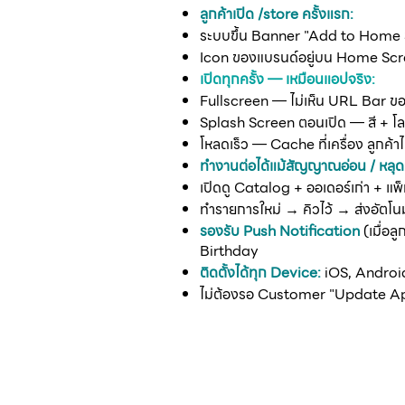
ลูกค้าเปิด /store ครั้งแรก:
ระบบขึ้น Banner "Add to Home S
Icon ของแบรนด์อยู่บน Home Scr
เปิดทุกครั้ง — เหมือนแอปจริง:
Fullscreen — ไม่เห็น URL Bar 
Splash Screen ตอนเปิด — สี + โ
โหลดเร็ว — Cache ที่เครื่อง ลูกค้า
ทำงานต่อได้แม้สัญญาณอ่อน / หลุด
เปิดดู Catalog + ออเดอร์เก่า + แพ็
ทำรายการใหม่ → คิวไว้ → ส่งอัตโน
รองรับ Push Notification
(เมื่อ
Birthday
ติดตั้งได้ทุก Device:
iOS, Androi
ไม่ต้องรอ Customer "Update 