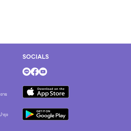
SOCIALS
รขาย
บำรุง