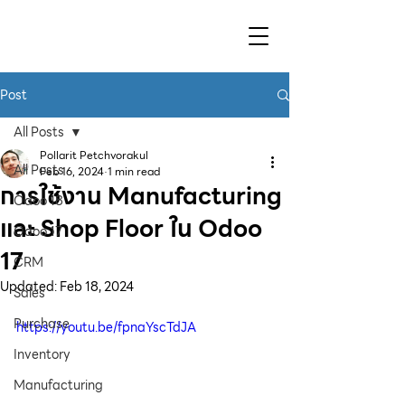
Post
All Posts
Pollarit Petchvorakul
All Posts
Feb 16, 2024
1 min read
การใช้งาน Manufacturing
Odoo 18
และ Shop Floor ใน Odoo
Odoo 17
17
CRM
Updated:
Feb 18, 2024
Sales
Purchase
https://youtu.be/fpnaYscTdJA
Inventory
Manufacturing